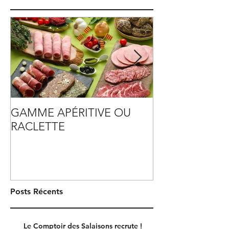
Posts à l'affiche
GAMME APÉRITIVE OU
TENDRE VERS
RACLETTE
PLASTIQUE
Posts Récents