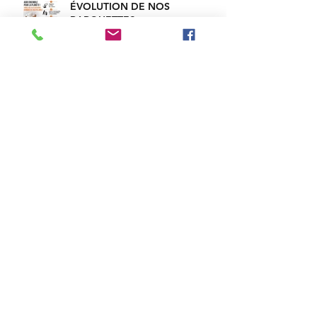
ÉVOLUTION DE NOS
BARQUETTES
TENDRE VERS LE ZÉRO
PLASTIQUE
DECOUVREZ NOTRE GAMME
DE SAUCISSES ARTISANALES
EN MODE "HOT DOG" !