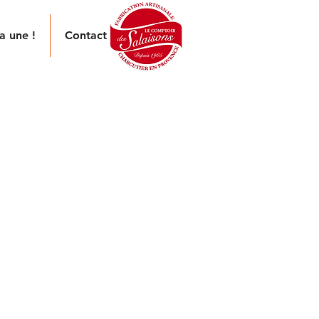
a une !
Contact
UCISSES
ADITION
ses, chair à saucisse et farce
 sont élaborées exclusivement
 viande fraiche de porc, non
sses sont embossées dans un
urel de porc.
 d’épices et d’aromates finement
fèrent un goût caractéristique à
e nos recettes de notre
cisses Tradition.