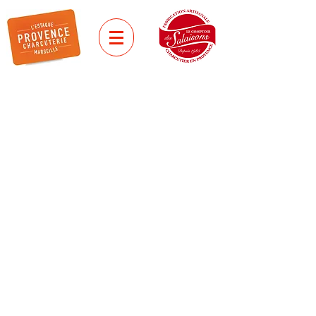
saucisses GRILLADEs
SAUCISSE MIEL &
CHEVRE DES
ALPES
Au miel et chèvre des Alpes du Sud,
à la pointe de thym
Tressée à la main, embossée dans un
boyau naturel de mouton de
diamètre légèrement supérieur à nos
chipos