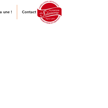
a une !
Contact
UCISSES
BBQ
ILLADE
sses à griller sont élaborées
ment avec de la viande fraîche,
elée et embossée dans un
turel de mouton.
s de manière traditionnelle et
, tressées à la main, elles se
t en grappe à la vente.
x d'épices savoureuses et
 dosées confèrent un goût
chacune des saucisses de notre
illade.