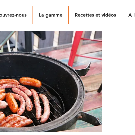
ouvrez-nous
La gamme
Recettes et vidéos
A l
SA
GR
Nos sauci
exclusive
non cong
boyau na
Fabriquée
artisanale
présenten
Nos choi
finement
subtil à 
gamme Gr