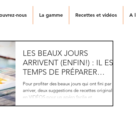
ouvrez-nous
La gamme
Recettes et vidéos
A l
LES BEAUX JOURS
ARRIVENT (ENFIN!) : IL EST
TEMPS DE PRÉPARER
L'APERO !
Pour profiter des beaux jours qui ont fini par
arriver, deux suggestions de recettes originales
en VIDÉOS pour un apéro facile et...