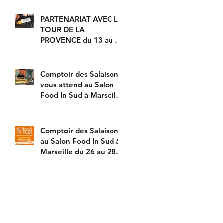
MODE "HOT DOG" !
PARTENARIAT AVEC LE
TOUR DE LA
PROVENCE du 13 au 16
février prochain avec
DÉGUSTATION DE
NOS SAUCISS
Comptoir des Salaisons
vous attend au Salon
Food In Sud à Marseille
du 26 au 28 janvier
2020 !
Comptoir des Salaisons
au Salon Food In Sud à
Marseille du 26 au 28
janvier 2020 fait
déguster sa sp