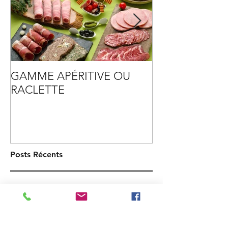
GAMME APÉRITIVE OU
TENDRE VERS
RACLETTE
PLASTIQUE
Posts Récents
Le Comptoir des Salaisons recrute !