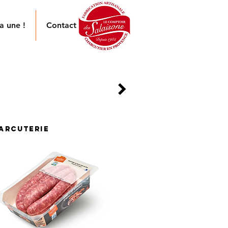
a une !
Contact
LPES
 supérieur à nos chipos
arcuterie