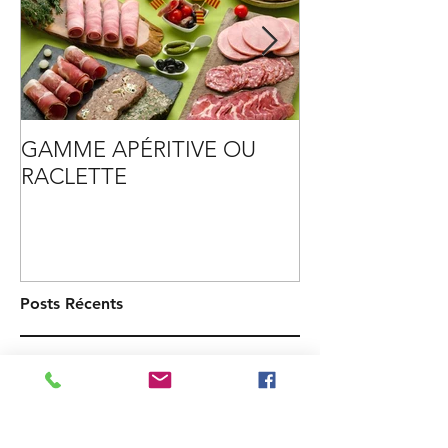
GAMME APÉRITIVE OU
TENDRE VERS
RACLETTE
PLASTIQUE
Posts Récents
Le Comptoir des Salaisons recrute !