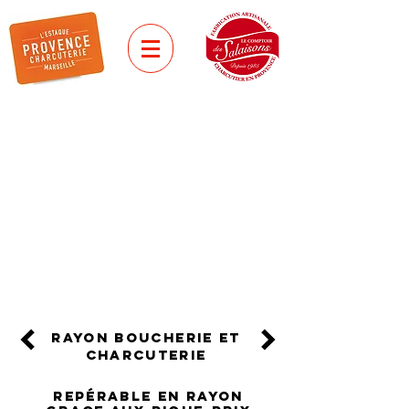
saucisses GRILLADEs
VERITABLE
MERGUEZ
Elaborée avec de la viande
fraîche de bœuf et de mouton.
Tressée à la main, embossée dans
un boyau naturel de mouton.
rayon boucherie et
charcuterie
REPÉRABLE EN RAYON