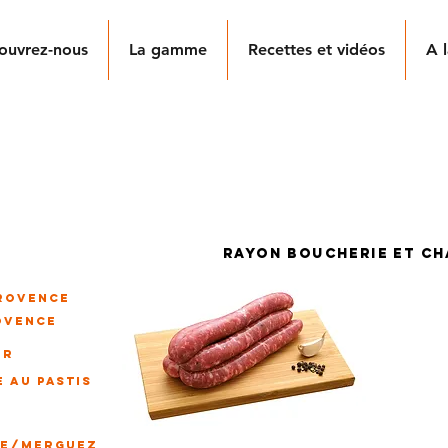
ouvrez-nous
La gamme
Recettes et vidéos
A l
ITALIENNE À GRILLER
e poivre concassés et aux notes subtiles de diverses plantes
ressée à la main, embossée dans un boyau naturel de mouto
rayon boucherie et ch
PROVENCE
OVENCE
ER
E AU PASTIS
CE/merguez