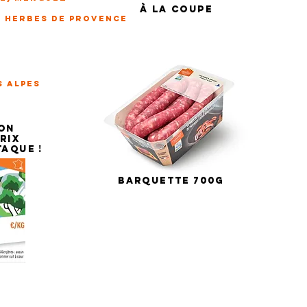
À
la coupe
x herbes de provence
S ALPES
YON
RIX
TAQUE !
BARQUETTE 700G