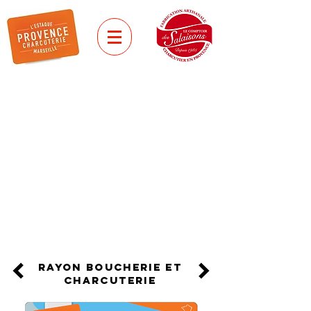
saucisses GRILLADEs
CHIPOLATA
AUTHENTIQUE
DE PROVENCE
Tressée à la main, embossée dans
un boyau naturel de mouton.
rayon boucherie et
charcuterie