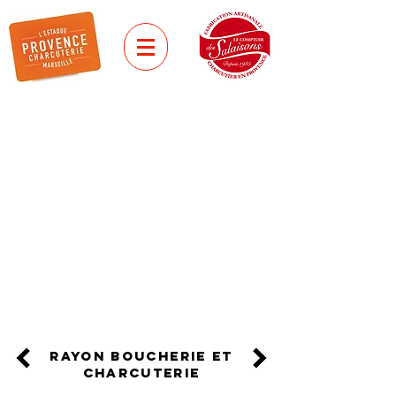
saucisses tradition
SAUCISSE DU
MAQUIS
Aux herbes typiques du maquis
corse : thym, romarin, marjolaine
et myrte.
Embossée dans un boyau naturel
de porc.
rayon boucherie et
charcuterie