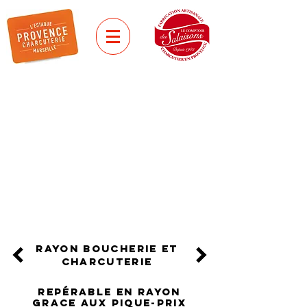
saucisses tradition
SAUCISSE DE
MÉNAGE
La saucisse de Toulouse,
portionnée.
Embossée dans un boyau naturel de
porc.
rayon boucherie et
charcuterie
REPÉRABLE EN RAYON
GRACE AUX PIQUE-PRIX