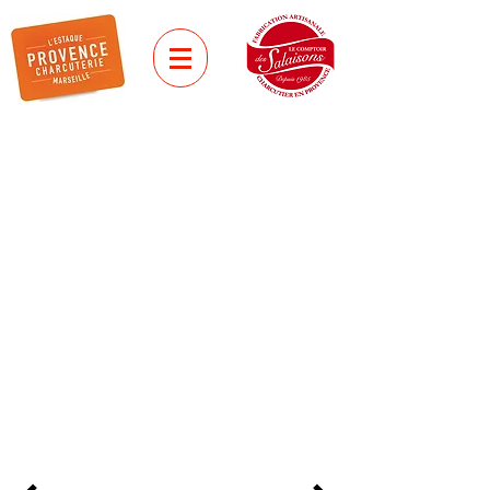
plats cuisinés
PIEDS ET
PAQUETS
MARSEILLAIS
Les paquets sont roulés à la main et
fermés à la boutonnière. A base de
panse d’agneau au petit salé, ail et
persil fidèles à la recette marseillaise -
ils sont cuisinés doucement avec un
zeste d’orange.