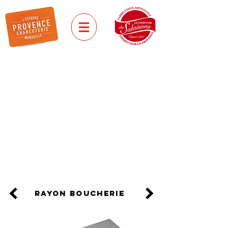
gamme festive
PIEDS ET
PAQUETS CRUS
Avec des étiquettes spéciales fêtes
pour les fêtes de fin d'année !
rayon BOUCHERIE