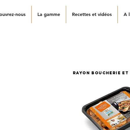
ouvrez-nous
La gamme
Recettes et vidéos
A l
S ET PAQUETS MARSEI
à la boutonnière, par notre équipe de rouleuses. A base de p
es à la recette marseillaise - ils sont cuisinés doucement ave
rayon boucherie et