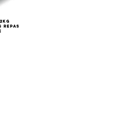
,2kG
s repas
e