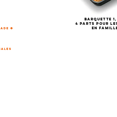
BARQUETTE 1
4 parts pour le
en famill
nade ©
çales