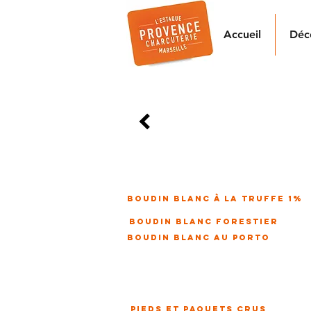
Accueil
Déc
gamme festive
PIED
Roulés à la main et fermés 
ail et persil fidèl
boudin blanc à la truffe 1%
boudin blanc forestier
boudin blanc au porto
pieds et paquets crus