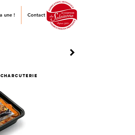
a une !
Contact
LLAIS
anse d’agneau au petit salé,
c un zeste d’orange.
 charcuterie