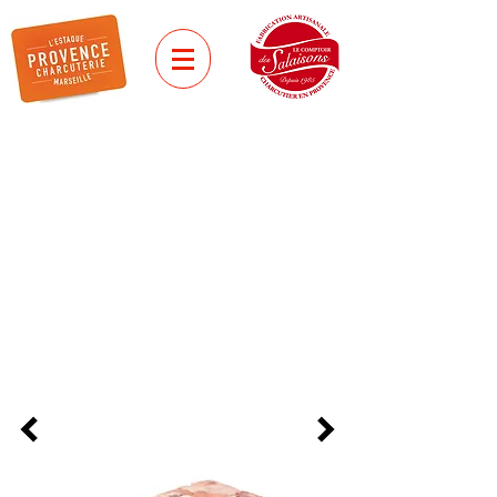
Kit animation
Pain de museau
Notre kit pour salade de
museau à élaborer sur place
lors d'animation