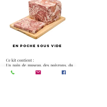
En poche sous vide
Ce kit contient :
Un pain de museau, des poivrons, du
persil, des cornichons, des olives, des
oignons et de la sauce.