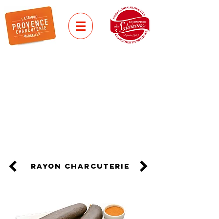
Spécialités méditerranée
SOUDJOUR
A base de viande de bœuf
assaisonnée de cumin,
ail et piments : une spécialité
arménienne !
rayon charcuterie