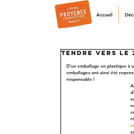
Accueil
Déc
TENDRE VERS LE
D'un emballage en plastique à u
emballages ont ainsi été repen
responsable ! 
A
d
s
n
e
r
r
c