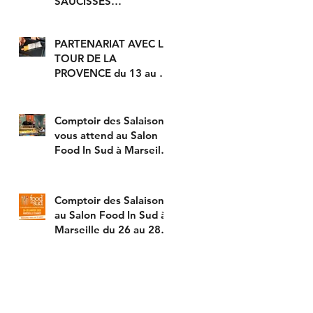
SAUCISSES
ARTISANALES EN
MODE "HOT DOG" !
PARTENARIAT AVEC LE
TOUR DE LA
PROVENCE du 13 au 16
février prochain avec
DÉGUSTATION DE
NOS SAUCISS
Comptoir des Salaisons
vous attend au Salon
Food In Sud à Marseille
du 26 au 28 janvier
2020 !
Comptoir des Salaisons
au Salon Food In Sud à
Marseille du 26 au 28
janvier 2020 fait
déguster sa sp