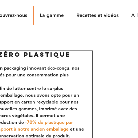
ouvrez-nous
La gamme
Recettes et vidéos
A l
 ZÉRO PLASTIQUE
n packaging innovant éco-conçu, nos 
sés pour une consommation plus 
fin de lutter contre le surplus 
’emballage, nous avons opté pour un 
upport en carton recyclable pour nos 
ouvelles gammes, imprimé avec des 
ncres végétales. Il permet une 
éduction de 
-70% de plastique par 
apport à notre ancien emballage 
et 
une 
onservation optimale du produit.