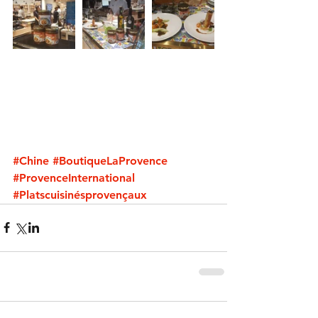
#Chine
#BoutiqueLaProvence
#ProvenceInternational
#Platscuisinésprovençaux