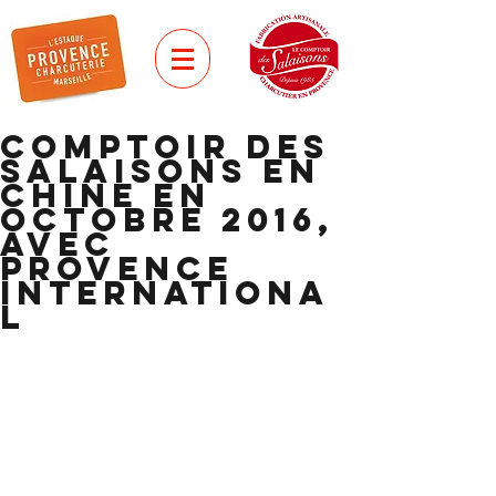
Comptoir des
Salaisons en
Chine en
octobre 2016,
avec
Provence
Internationa
l