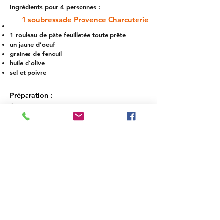
Ingrédients pour 4 personnes :
1 soubressade Provence Charcuterie
1 rouleau de pâte feuilletée toute prête
un jaune d’oeuf
graines de fenouil
huile d’olive
sel et poivre
Préparation :
Étendez la pâte feuilletée, découpez autant de
cercles de 10 cm environ que vous pouvez.
Après avoir ôté la peau de la
soubressade
Provence Charcuterie
, déposez-en la valeur d’une
cuillère à café sur chaque disque.
Refermez-les en les pliant en deux, soudez les
bords du chausson obtenu en vous aidant d’une
fourchette. Badigeonnez le dessus avec un jaune
d’œuf pour une belle dorure.