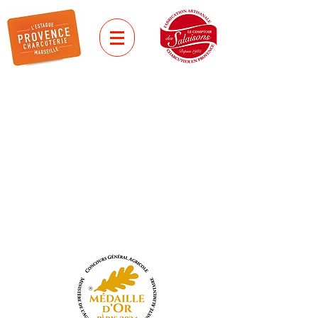
jambon cuit
JAMBON L'ESTAQUE
A L'ANCIENNE
La recette du jambon l'Estaque à
l'ancienne. Un savoir-faire reconnu par
une médaille d'or au Concours Général
Agricole 2024 au Salon de
l'Agriculture de Paris.