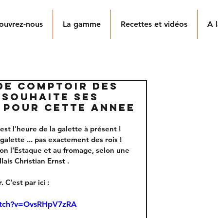
ouvrez-nous
La gamme
Recettes et vidéos
A l
DE COMPTOIR DES
 SOUHAITE SES
 POUR CETTE ANNEE
est l'heure de la galette à présent !
galette ... pas exactement des rois ! 
on l'Estaque et au fromage, selon une 
ais Christian Ernst . 
C'est par ici : 
atch?v=OvsRHpV7zRA