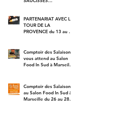
SAUCISSES
ARTISANALES EN
MODE "HOT DOG" !
PARTENARIAT AVEC LE
TOUR DE LA
PROVENCE du 13 au 16
février prochain avec
DÉGUSTATION DE
NOS SAUCISS
Comptoir des Salaisons
vous attend au Salon
Food In Sud à Marseille
du 26 au 28 janvier
2020 !
Comptoir des Salaisons
au Salon Food In Sud à
Marseille du 26 au 28
janvier 2020 fait
déguster sa sp