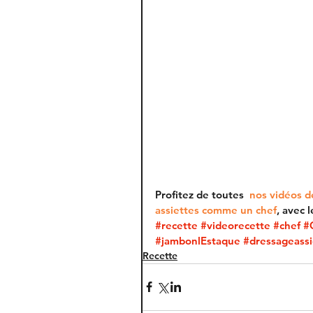
Profitez de toutes  
nos vidéos d
assiettes comme un chef
, avec l
#recette
#videorecette
#chef
#
#jambonlEstaque
#dressageassi
Recette