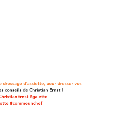
e dressage d'assiette, pour dresser vos 
es conseils de Christian Ernst ! 
ChristianErnst
#galette
ette
#commeunchef