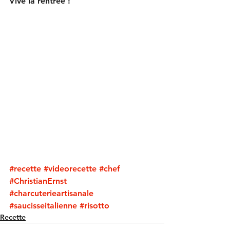
Vive la rentrée !
#recette
#videorecette
#chef
#ChristianErnst
#charcuterieartisanale
#saucisseitalienne
#risotto
Recette