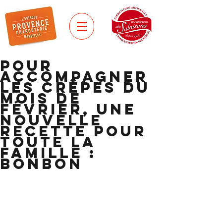
Pour
accompagner
les crêpes du
mois de
février, une
nouvelle
recette pour
toute la
famille :
bonbon