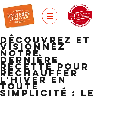
Découvrez et
visionnez
notre
dernière
recette pour
réchauffer
l'hiver en
toute
simplicité : le