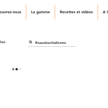
ouvrez-nous
La gamme
Recettes et vidéos
A l
lon
es
SE EN PARLE