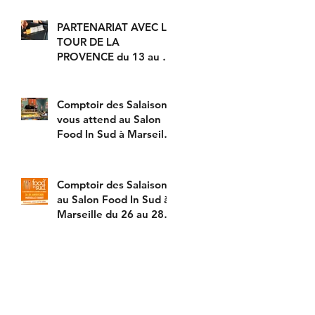
MODE "HOT DOG" !
PARTENARIAT AVEC LE
TOUR DE LA
PROVENCE du 13 au 16
février prochain avec
DÉGUSTATION DE
NOS SAUCISS
Comptoir des Salaisons
vous attend au Salon
Food In Sud à Marseille
du 26 au 28 janvier
2020 !
Comptoir des Salaisons
au Salon Food In Sud à
Marseille du 26 au 28
janvier 2020 fait
déguster sa sp